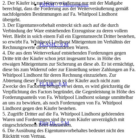
2. Der Käufer ist zur Weiterveräußerung nur mit der Maßgabe
PRISM – 7 M
assageplätze
berechtigt, dass die Forderung aus der Weiterveräußerung
gemäß
nachfolgenden Bestimmungen auf Fa. Whirlpool Lindhorst
übergeht.
3. Der Eigentumsvorbehalt erstreckt sich auch auf die durch
Verbindung der Ware entstehenden Erzeugnisse zu deren vollem
Wert. Bleibt in solch einem Fall ein Eigentumsrecht Dritter bestehen,
so erwirbt Fa. Whirlpool Lindhorst Miteigentum im
Verhältnis der
FLASH – 6 M
Rechnungswerte dieser verbundenen Waren.
4. Die aus dem Weiterverkauf entstehenden Forderungen gegen
Dritte tritt der Käufer schon jetzt insgesamt bzw. in Höhe des
etwaigen Miteigentums zur Sicherung an diese ab. Er ist ermächtigt,
diese bis zum Widerruf oder zur Einstellung seiner
Zahlungen an Fa.
Whirlpool Lindhorst für deren Rechnung einzuziehen. Zur
Abtretung dieser Forderungen ist der Käufer auch
nicht zum
FLAIR – 6 M
Zwecke des Factoring befugt, es sei denn, es wird gleichzeitig die
Verpflichtung des Factors begründet, die
Gegenleistung in Höhe des
Forderungsanteils von Fa. Whirlpool Lindhorst solange unmittelbar
an uns zu bewirken, als noch
Forderungen von Fa. Whirlpool
Lindhorst gegen den Käufer bestehen.
5. Zugriffe Dritter auf die Fa. Whirlpool Lindhorst gehörenden
Waren und Forderungen sind ihr vom Käufer unverzüglich mit
Flair DL – 5 M
eingeschriebenem Brief mitzuteilen.
6. Die Ausübung des Eigentumsvorbehaltes bedeutet nicht den
Rücktritt vom Vertrag.