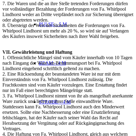
7. Die Waren und die an ihre Stelle tretenden Forderungen dürfen
vor vollständiger Bezahlung der Forderungen von Fa.
Whirlpool
Lindhorst weder an Dritte verpfändet noch zur Sicherung übereignet
oder abgetreten werden.
PULSE – 5 M
8. Übersteigt der Wert der Sicherheiten die Forderungen von Fa.
Whirlpool Lindhorst um mehr als 20 %‚ so wird sie auf
Verlangen
des Käufers insoweit Sicherheiten nach ihrer Wahl freigeben.
VII. Gewährleistung und Haftung
1. Offensichtliche Mängel sind vom Käufer innerhalb von 10 Tagen
nach Eingang der Ware am Bestimmungsort bei Fa.
Whirlpool
BEAM – 4 M
Lindhorst eingehend schriftlich geltend zu machen.
2. Eine Rücksendung der beanstandeten Ware ist nur mit dem
Einverständnis von Fa. Whirlpool Lindhorst zulässig. Die
Frachtkosten sind vom Käufer vorzulegen. Eine Erstattung findet
nur im Fall einer berechtigten Mängelrüge statt.
3. Fa. Whirlpool Lindhorst nimmt von ihr als mangelhaft anerkannte
Ware zurück und liefert an ihrer Stelle einwandfreie Ware.
STROBE – 4 M
Stattdessen kann Fa. Whirlpool Lindhorst auch den Minderwert
ersetzen. Sollte eine Nachbesserung oder eine Ersatzlieferung
fehlschlagen, hat der Käufer nach seiner Wahl das Recht auf
Herabsetzung der Vergütung oder auf Rückgängigmachung des
Vertrages.
4. Die Haftung von Fa. Whirlpool Lindhorst, gleich aus welchem