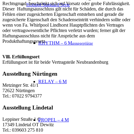
Rechtsgrund, beschränkt sich auf Vorsatz oder grobe
Fahrlässigkeit.
Hotspot Standard Serie
Dieser Haftungsausschluss gilt nicht für Schäden, die durch das
Fehlen einer zugesicherten Eigenschaft
entstehen und gerade die
zugesicherte Eigenschaft den Schadenseintritt verhindern sollte oder
wenn von Fa. Whirlpool
Lindhorst Hauptpflichten des Vertrages
oder vertragswesentliche Pflichten verletzt wurden; ferner gilt der
Haftungsausschluss
nicht für Ansprüche aus dem
Produkthaftungsgesetz.
RHYTHM – 6 M
assageplätze
Vlll. Erfüllungsort
Erfüllungsort ist für beide Vertragsteile Neubrandenburg
Ausstellung Nürtingen
RELAY – 6 M
Metzinger Str. 41/1
72622 Nürtingen
Tel.: 07022 9794377
Ausstellung Lindetal
Leppiner Straße 1 C
PROPEL – 4 M
17349 Lindetal OT Dewitz
Tel.: 039603 275 810