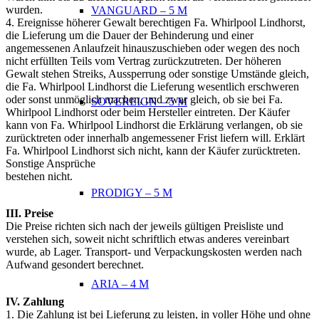
wurden.
VANGUARD – 5 M
4. Ereignisse höherer Gewalt berechtigen Fa. Whirlpool Lindhorst,
die Lieferung um die Dauer der Behinderung und einer
angemessenen Anlaufzeit hinauszuschieben oder wegen des noch
nicht erfüllten Teils vom Vertrag zurückzutreten. Der
höheren
Gewalt stehen Streiks, Aussperrung oder sonstige Umstände gleich,
die Fa. Whirlpool Lindhorst die Lieferung
wesentlich erschweren
oder sonst unmöglich machen, und zwar gleich, ob sie bei Fa.
SOVEREIGN – 5 M
Whirlpool Lindhorst oder beim Hersteller
eintreten. Der Käufer
kann von Fa. Whirlpool Lindhorst die Erklärung verlangen, ob sie
zurücktreten oder innerhalb
angemessener Frist liefern will. Erklärt
Fa. Whirlpool Lindhorst sich nicht, kann der Käufer zurücktreten.
Sonstige Ansprüche
bestehen nicht.
PRODIGY – 5 M
III. Preise
Die Preise richten sich nach der jeweils gültigen Preisliste und
verstehen sich, soweit nicht schriftlich etwas anderes vereinbart
wurde, ab Lager. Transport- und Verpackungskosten werden nach
Aufwand gesondert berechnet.
ARIA – 4 M
IV. Zahlung
1. Die Zahlung ist bei Lieferung zu leisten, in voller Höhe und ohne