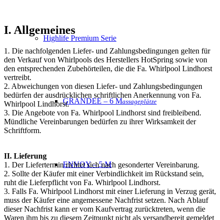
I. Allgemeines
Highlife Premium Serie
1. Die nachfolgenden Liefer- und Zahlungsbedingungen gelten für
den Verkauf von Whirlpools des Herstellers HotSpring sowie
von
den entsprechenden Zubehörteilen, die die Fa. Whirlpool Lindhorst
vertreibt.
2. Abweichungen von diesen Liefer- und Zahlungsbedingungen
bedürfen der ausdrücklichen schriftlichen Anerkennung von Fa.
GRANDEE – 6 M
assageplätze
Whirlpool Lindhorst.
3. Die Angebote von Fa. Whirlpool Lindhorst sind freibleibend.
Mündliche Vereinbarungen bedürfen zu ihrer Wirksamkeit der
Schriftform.
II. Lieferung
ENVOY – 5 M
1. Der Liefertermin richtet sich nach gesonderter Vereinbarung.
2. Sollte der Käufer mit einer Verbindlichkeit im Rückstand sein,
ruht die Lieferpflicht von Fa. Whirlpool Lindhorst.
3. Falls Fa. Whirlpool Lindhorst mit einer Lieferung in Verzug gerät,
muss der Käufer eine angemessene Nachfrist setzen. Nach
Ablauf
dieser Nachfrist kann er vom Kaufvertrag zurücktreten, wenn die
Waren ihm bis zu diesem Zeitpunkt nicht als
versandbereit gemeldet