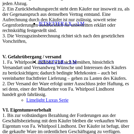
jeden Abzug.
2. Ein Zurückbehaltungsrecht steht dem Käufer nur insoweit zu, als
der Gegenanspruch aus demselben Vertrag entstand. Eine
Aufrechnung durch den Käufer ist nur zulässig, soweit seine
JETSETTER LX – 3 M
Gegenforderungen ausdrücklich für unbestritten erklärt oder
rechtskräftig festgestellt sind.
3. Die Verzugszinsberechnung richtet sich nach den gesetzlichen
Vorschriften,
V.
Gefahrübergang / versand
JETSETTER – 3 M
1. Fa. Whirlpool Lindhorst wird sich bemühen, hinsichtlich
Versandart und Versandweg Wünsche und Interessen des Käufers
zu berücksichtigen; dadurch bedingte Mehrkosten – auch bei
vereinbarter frachtfreier Lieferung
–
gehen zu Lasten des Käufers.
2. Der Versand der Ware erfolgt unter Ausschluss jeder Haftung, es
sei denn, einer der Mitarbeiter von Fa. Whirlpool Lindhorst
handelt grob fahrlässig.
Limelight Luxus Serie
VI. Eigentumsvorbehalt
1. Bis zur vollständigen Bezahlung der Forderungen aus der
Geschäftsbeziehung mit dem Käufer bleiben die verkauften Waren
Eigentum von Fa. Whirlpool Lindhorst. Der Käufer ist befugt, über
die gekaufte Ware im ordentlichen Geschäftsgang zu
verfügen.