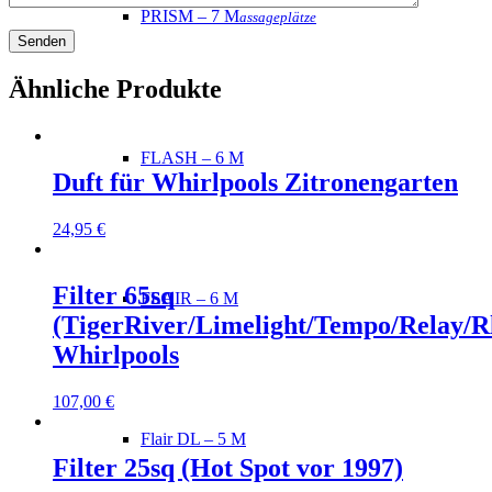
PRISM – 7 M
assageplätze
Ähnliche Produkte
FLASH – 6 M
Duft für Whirlpools Zitronengarten
24,95
€
Filter 65sq
FLAIR – 6 M
(TigerRiver/Limelight/Tempo/Relay/
Whirlpools
107,00
€
Flair DL – 5 M
Filter 25sq (Hot Spot vor 1997)