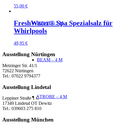
55,00
€
FreshWater® Spa Spezialsalz für
PULSE – 5 M
Whirlpools
49,95
€
Ausstellung Nürtingen
BEAM – 4 M
Metzinger Str. 41/1
72622 Nürtingen
Tel.: 07022 9794377
Ausstellung Lindetal
STROBE – 4 M
Leppiner Straße 1 C
17349 Lindetal OT Dewitz
Tel.: 039603 275 810
Ausstellung München