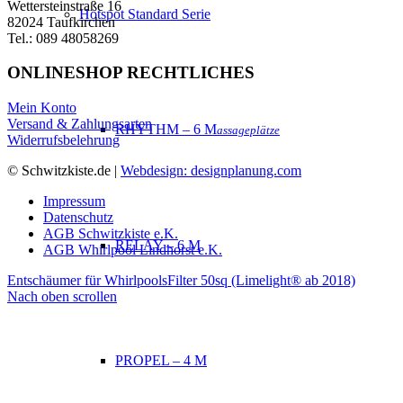
Wettersteinstraße 16
Hotspot Standard Serie
82024 Taufkirchen
Tel.: 089 48058269
ONLINESHOP RECHTLICHES
Mein Konto
Versand & Zahlungsarten
RHYTHM – 6 M
assageplätze
Widerrufsbelehrung
© Schwitzkiste.de |
Webdesign: designplanung.com
Impressum
Datenschutz
AGB Schwitzkiste e.K.
RELAY – 6 M
AGB Whirlpool Lindhorst e.K.
Entschäumer für Whirlpools
Filter 50sq (Limelight® ab 2018)
Nach oben scrollen
PROPEL – 4 M