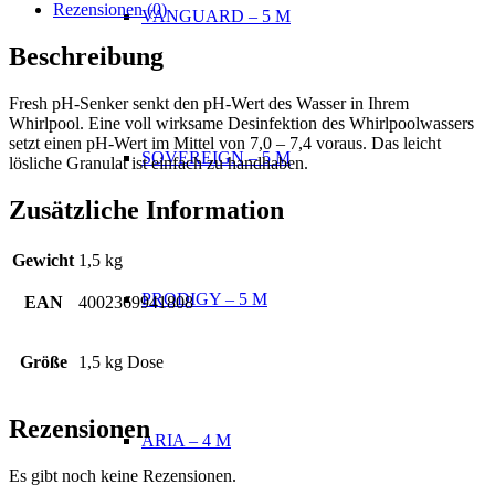
Rezensionen (0)
VANGUARD – 5 M
Beschreibung
Fresh pH-Senker senkt den pH-Wert des Wasser in Ihrem
Whirlpool. Eine voll wirksame Desinfektion des Whirlpoolwassers
setzt einen pH-Wert im Mittel von 7,0 – 7,4 voraus. Das leicht
SOVEREIGN – 5 M
lösliche Granulat ist einfach zu handhaben.
Zusätzliche Information
Gewicht
1,5 kg
PRODIGY – 5 M
EAN
4002369941808
Größe
1,5 kg Dose
Rezensionen
ARIA – 4 M
Es gibt noch keine Rezensionen.