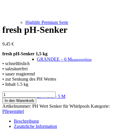
Highlife Premium Serie
fresh pH-Senker
9,45
€
fresh pH-Senker 1,5 kg
GRANDEE – 6 M
assageplätze
• schnelllöslich
• salzsäurefrei
• sauer reagierend
• zur Senkung des PH Wertes
• Inhalt 1.5 kg
fresh
ENVOY – 5 M
pH-
In den Warenkorb
Senker
Artikelnummer:
PH Wert Senker für Whirlpools
Kategorie:
Menge
Pflegemittel
Beschreibung
Zusätzliche Information