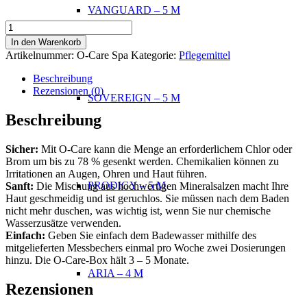
VANGUARD – 5 M
O-
Care
In den Warenkorb
(Weekly
Artikelnummer:
O-Care Spa
Kategorie:
Pflegemittel
Spa
Care)
Beschreibung
Menge
Rezensionen (0)
SOVEREIGN – 5 M
Beschreibung
Sicher:
Mit O-Care kann die Menge an erforderlichem Chlor oder
Brom um bis zu 78 % gesenkt werden. Chemikalien können zu
Irritationen an Augen, Ohren und Haut führen.
PRODIGY – 5 M
Sanft:
Die Mischung aus hochwertigen Mineralsalzen macht Ihre
Haut geschmeidig und ist geruchlos. Sie müssen nach dem Baden
nicht mehr duschen, was wichtig ist, wenn Sie nur chemische
Wasserzusätze verwenden.
Einfach:
Geben Sie einfach dem Badewasser mithilfe des
mitgelieferten Messbechers einmal pro Woche zwei Dosierungen
hinzu. Die O-Care-Box hält 3 – 5 Monate.
ARIA – 4 M
Rezensionen