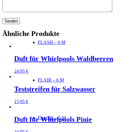
PRISM – 7 M
assageplätze
Ähnliche Produkte
FLASH – 6 M
Duft für Whirlpools Waldbeeren
24,95
€
FLAIR – 6 M
Teststreifen für Salzwasser
15,95
€
Flair DL – 5 M
Duft für Whirlpools Pinie
24,95
€