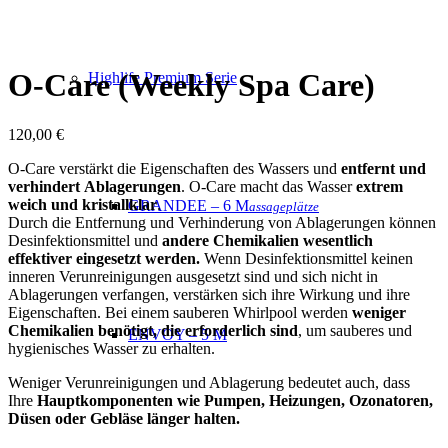
O-Care (Weekly Spa Care)
Highlife Premium Serie
120,00
€
O-Care verstärkt die Eigenschaften des Wassers und
entfernt
und
verhindert
Ablagerungen
. O-Care macht das Wasser
extrem
weich und kristallklar
.
GRANDEE – 6 M
assageplätze
Durch die Entfernung und Verhinderung von Ablagerungen können
Desinfektionsmittel und
andere Chemikalien wesentlich
effektiver eingesetzt werden.
Wenn Desinfektionsmittel keinen
inneren Verunreinigungen ausgesetzt sind und sich nicht in
Ablagerungen verfangen, verstärken sich ihre Wirkung und ihre
Eigenschaften. Bei einem sauberen Whirlpool werden
weniger
Chemikalien benötigt, die erforderlich sind
, um sauberes und
ENVOY – 5 M
hygienisches Wasser zu erhalten.
Weniger Verunreinigungen und Ablagerung bedeutet auch, dass
Ihre
Hauptkomponenten wie Pumpen, Heizungen, Ozonatoren,
Düsen oder Gebläse länger halten.