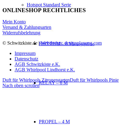
Hotspot Standard Serie
ONLINESHOP RECHTLICHES
Mein Konto
Versand & Zahlungsarten
Widerrufsbelehrung
© Schwitzkiste.de |
Webdesign: designplanung.com
RHYTHM – 6 M
assageplätze
Impressum
Datenschutz
AGB Schwitzkiste e.K.
AGB Whirlpool Lindhorst e.K.
Duft für Whirlpools Zitronengarten
Duft für Whirlpools Pinie
RELAY – 6 M
Nach oben scrollen
PROPEL – 4 M