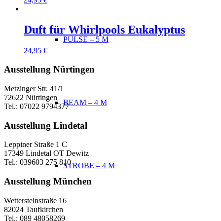
Duft für Whirlpools Eukalyptus
PULSE – 5 M
24,95
€
Ausstellung Nürtingen
Metzinger Str. 41/1
72622 Nürtingen
BEAM – 4 M
Tel.: 07022 9794377
Ausstellung Lindetal
Leppiner Straße 1 C
17349 Lindetal OT Dewitz
Tel.: 039603 275 810
STROBE – 4 M
Ausstellung München
Wettersteinstraße 16
82024 Taufkirchen
Tel.: 089 48058269