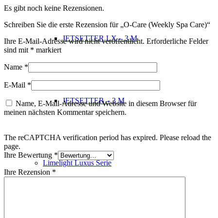
Es gibt noch keine Rezensionen.
Schreiben Sie die erste Rezension für „O-Care (Weekly Spa Care)“
JETSETTER LX – 3 M
Ihre E-Mail-Adresse wird nicht veröffentlicht.
Erforderliche Felder
sind mit
*
markiert
Name
*
E-Mail
*
JETSETTER – 3 M
Name, E-Mail-Adresse und Website in diesem Browser für
meinen nächsten Kommentar speichern.
The reCAPTCHA verification period has expired. Please reload the
page.
Ihre Bewertung
*
Limelight Luxus Serie
Ihre Rezension
*