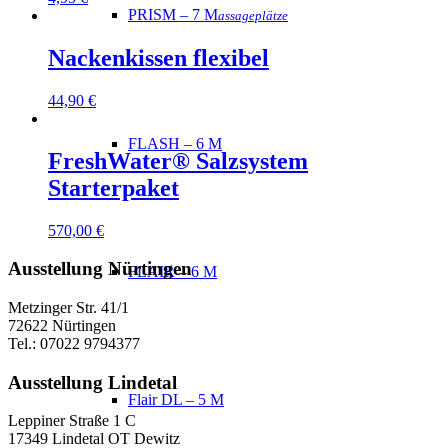
PRISM – 7 M
assageplätze
Nackenkissen flexibel
44,90
€
FLASH – 6 M
FreshWater® Salzsystem
Starterpaket
570,00
€
Ausstellung Nürtingen
FLAIR – 6 M
Metzinger Str. 41/1
72622 Nürtingen
Tel.: 07022 9794377
Ausstellung Lindetal
Flair DL – 5 M
Leppiner Straße 1 C
17349 Lindetal OT Dewitz