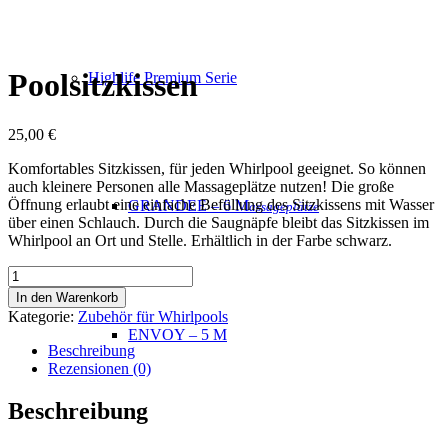
Poolsitzkissen
Highlife Premium Serie
25,00
€
Komfortables Sitzkissen, für jeden Whirlpool geeignet. So können
auch kleinere Personen alle Massageplätze nutzen! Die große
Öffnung erlaubt eine einfache Befüllung des Sitzkissens mit Wasser
GRANDEE – 6 M
assageplätze
über einen Schlauch. Durch die Saugnäpfe bleibt das Sitzkissen im
Whirlpool an Ort und Stelle. Erhältlich in der Farbe schwarz.
Poolsitzkissen
Menge
In den Warenkorb
Kategorie:
Zubehör für Whirlpools
ENVOY – 5 M
Beschreibung
Rezensionen (0)
Beschreibung