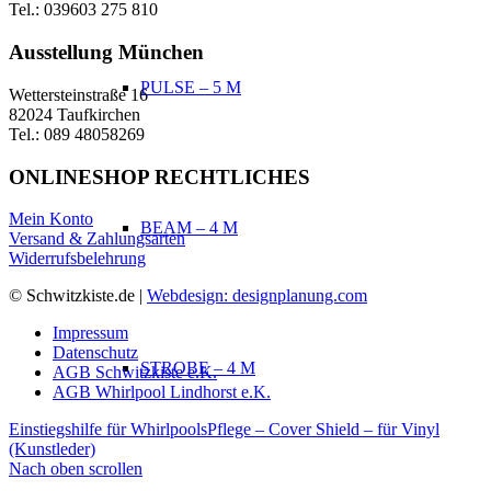
Tel.: 039603 275 810
Ausstellung München
PULSE – 5 M
Wettersteinstraße 16
82024 Taufkirchen
Tel.: 089 48058269
ONLINESHOP RECHTLICHES
Mein Konto
BEAM – 4 M
Versand & Zahlungsarten
Widerrufsbelehrung
© Schwitzkiste.de |
Webdesign: designplanung.com
Impressum
Datenschutz
STROBE – 4 M
AGB Schwitzkiste e.K.
AGB Whirlpool Lindhorst e.K.
Einstiegshilfe für Whirlpools
Pflege – Cover Shield – für Vinyl
(Kunstleder)
Nach oben scrollen