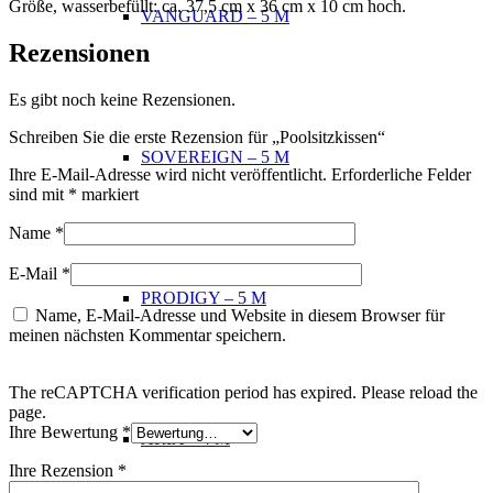
Größe, wasserbefüllt: ca. 37,5 cm x 36 cm x 10 cm hoch.
VANGUARD – 5 M
Rezensionen
Es gibt noch keine Rezensionen.
Schreiben Sie die erste Rezension für „Poolsitzkissen“
SOVEREIGN – 5 M
Ihre E-Mail-Adresse wird nicht veröffentlicht.
Erforderliche Felder
sind mit
*
markiert
Name
*
E-Mail
*
PRODIGY – 5 M
Name, E-Mail-Adresse und Website in diesem Browser für
meinen nächsten Kommentar speichern.
The reCAPTCHA verification period has expired. Please reload the
page.
Ihre Bewertung
*
ARIA – 4 M
Ihre Rezension
*