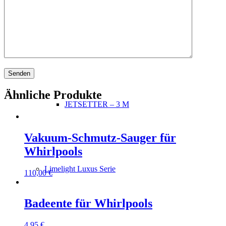
JETSETTER LX – 3 M
Ähnliche Produkte
JETSETTER – 3 M
Vakuum-Schmutz-Sauger für
Whirlpools
Limelight Luxus Serie
110,00
€
Badeente für Whirlpools
4,95
€