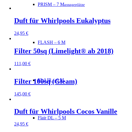
PRISM – 7 M
assageplätze
Duft für Whirlpools Eukalyptus
24,95
€
FLASH – 6 M
Filter 50sq (Limelight® ab 2018)
111,00
€
Filter 100sq (Gleam)
FLAIR – 6 M
145,00
€
Duft für Whirlpools Cocos Vanille
Flair DL – 5 M
24,95
€