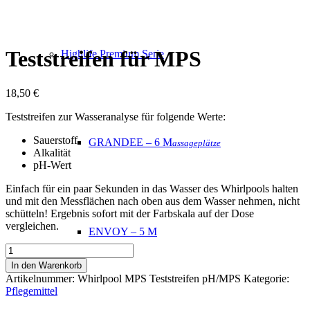
Teststreifen für MPS
Highlife Premium Serie
18,50
€
Teststreifen zur Wasseranalyse für folgende Werte:
Sauerstoff
GRANDEE – 6 M
assageplätze
Alkalität
pH-Wert
Einfach für ein paar Sekunden in das Wasser des Whirlpools halten
und mit den Messflächen nach oben aus dem Wasser nehmen, nicht
schütteln! Ergebnis sofort mit der Farbskala auf der Dose
vergleichen.
ENVOY – 5 M
Teststreifen
für
In den Warenkorb
MPS
Artikelnummer:
Whirlpool MPS Teststreifen pH/MPS
Kategorie:
Menge
Pflegemittel