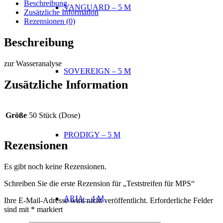
Beschreibung
VANGUARD – 5 M
Zusätzliche Information
Rezensionen (0)
Beschreibung
zur Wasseranalyse
SOVEREIGN – 5 M
Zusätzliche Information
Größe
50 Stück (Dose)
PRODIGY – 5 M
Rezensionen
Es gibt noch keine Rezensionen.
Schreiben Sie die erste Rezension für „Teststreifen für MPS“
ARIA – 4 M
Ihre E-Mail-Adresse wird nicht veröffentlicht.
Erforderliche Felder
sind mit
*
markiert