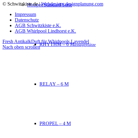
© Schwitzkiste.de |
Webdesign: designplanung.com
Hotspot Standard Serie
Impressum
Datenschutz
AGB Schwitzkiste e.K.
AGB Whirlpool Lindhorst e.K.
Fresh Antikalk
Duft für Whirlpools Lavendel
RHYTHM – 6 M
assageplätze
Nach oben scrollen
RELAY – 6 M
PROPEL – 4 M