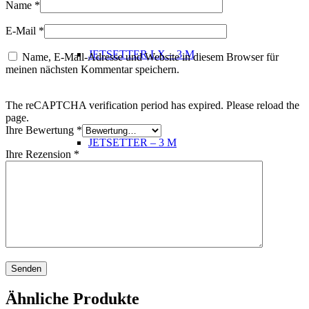
Name
*
E-Mail
*
JETSETTER LX – 3 M
Name, E-Mail-Adresse und Website in diesem Browser für
meinen nächsten Kommentar speichern.
The reCAPTCHA verification period has expired. Please reload the
page.
Ihre Bewertung
*
JETSETTER – 3 M
Ihre Rezension
*
Limelight Luxus Serie
Ähnliche Produkte